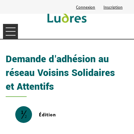
Connexion
Inscription
Ouvrir le menu
Démarches en ligne
Demande d'adhésion au
Vos demandes
réseau Voisins Solidaires
Contact
et Attentifs
1
(étape courante)
Édition
2